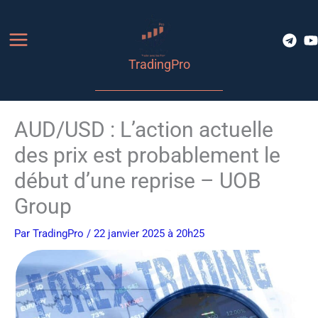
Aller
au
contenu
TradingPro
AUD/USD : L’action actuelle
des prix est probablement le
début d’une reprise – UOB
Group
Par
TradingPro
/ 22 janvier 2025 à 20h25