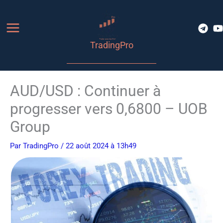
Aller
au
contenu
TradingPro
AUD/USD : Continuer à
progresser vers 0,6800 – UOB
Group
Par
TradingPro
/ 22 août 2024 à 13h49