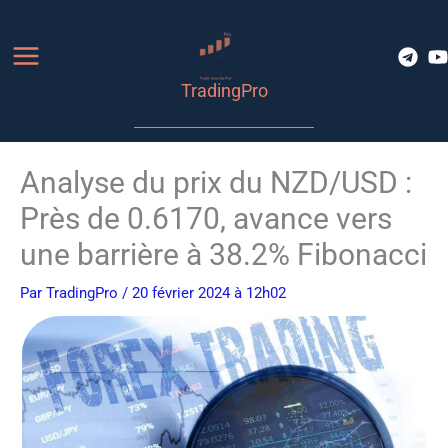
Aller
au
contenu
TradingPro
Analyse du prix du NZD/USD :
Près de 0.6170, avance vers
une barrière à 38.2% Fibonacci
Par
TradingPro
/ 20 février 2024 à 12h02