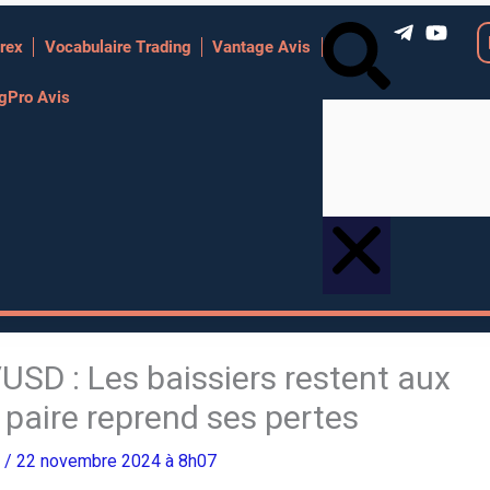
R
rex
Vocabulaire Trading
Vantage Avis
e
c
ngPro Avis
h
e
r
c
h
e
r
USD : Les baissiers restent aux
paire reprend ses pertes
o
/ 22 novembre 2024 à 8h07