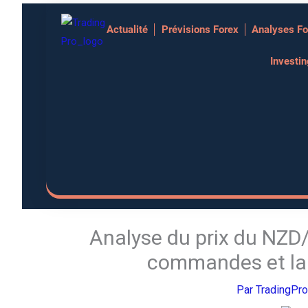
Aller
Actualité
Prévisions Forex
Analyses Fo
au
contenu
Investi
Analyse du prix du NZD/
commandes et la 
Par
TradingPr