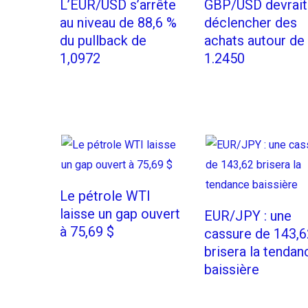
L’EUR/USD s’arrête
GBP/USD devrait
au niveau de 88,6 %
déclencher des
du pullback de
achats autour de
1,0972
1.2450
Le pétrole WTI
laisse un gap ouvert
EUR/JPY : une
à 75,69 $
cassure de 143,6
brisera la tendan
baissière