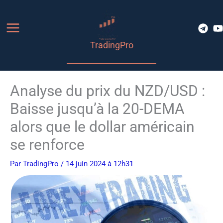
Aller
au
contenu
TradingPro
Analyse du prix du NZD/USD :
Baisse jusqu’à la 20-DEMA
alors que le dollar américain
se renforce
Par
TradingPro
/ 14 juin 2024 à 12h31