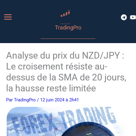
Aller
au
contenu
TradingPro
Analyse du prix du NZD/JPY :
Le croisement résiste au-
dessus de la SMA de 20 jours,
la hausse reste limitée
Par
TradingPro
/ 12 juin 2024 à 2h41