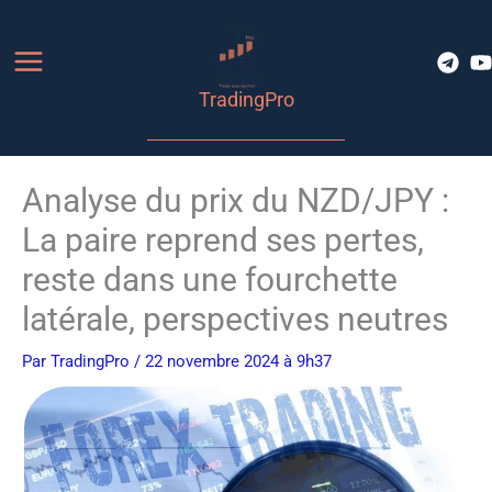
Aller
au
contenu
TradingPro
Analyse du prix du NZD/JPY :
La paire reprend ses pertes,
reste dans une fourchette
latérale, perspectives neutres
Par
TradingPro
/ 22 novembre 2024 à 9h37