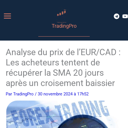
Aller
au
contenu
TradingPro
Analyse du prix de l’EUR/CAD :
Les acheteurs tentent de
récupérer la SMA 20 jours
après un croisement baissier
Par
TradingPro
/ 30 novembre 2024 à 17h52