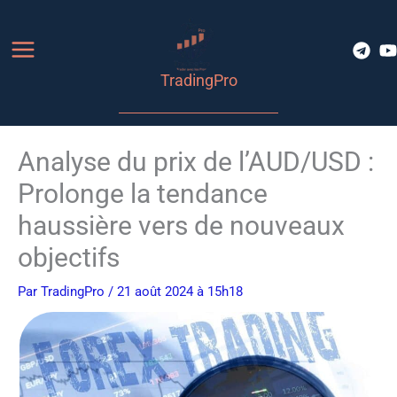
Aller
au
contenu
TradingPro
Analyse du prix de l’AUD/USD :
Prolonge la tendance
haussière vers de nouveaux
objectifs
Par
TradingPro
/ 21 août 2024 à 15h18