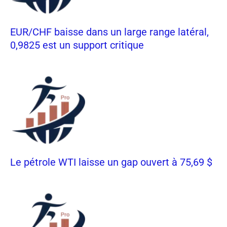
EUR/CHF baisse dans un large range latéral,
0,9825 est un support critique
Le pétrole WTI laisse un gap ouvert à 75,69 $