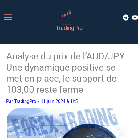
Aller
au
contenu
TradingPro
Analyse du prix de l’AUD/JPY :
Une dynamique positive se
met en place, le support de
103,00 reste ferme
Par
TradingPro
/ 11 juin 2024 à 1h51