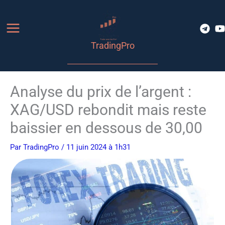
Aller
au
contenu
TradingPro
Analyse du prix de l’argent :
XAG/USD rebondit mais reste
baissier en dessous de 30,00
Par
TradingPro
/ 11 juin 2024 à 1h31